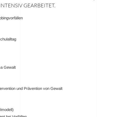
NTENSIV GEARBEITET.
bingvorfällen
chulalltag
ma Gewalt
tervention und Prävention von Gewalt
lmodell)
t bei Vorfällen